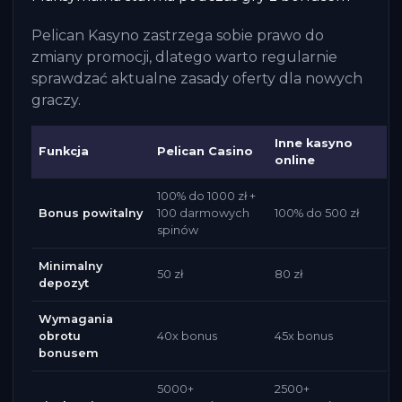
Pelican Kasyno zastrzega sobie prawo do
zmiany promocji, dlatego warto regularnie
sprawdzać aktualne zasady oferty dla nowych
graczy.
Inne kasyno
Funkcja
Pelican Casino
online
100% do 1000 zł +
Bonus powitalny
100 darmowych
100% do 500 zł
spinów
Minimalny
50 zł
80 zł
depozyt
Wymagania
obrotu
40x bonus
45x bonus
bonusem
5000+
2500+