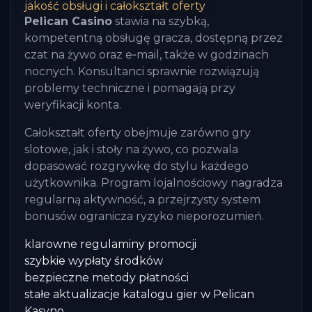
jakość obsługi i całokształt oferty
Pelican Casino
stawia na szybką,
kompetentną obsługę gracza, dostępną przez
czat na żywo oraz e‑mail, także w godzinach
nocnych. Konsultanci sprawnie rozwiązują
problemy techniczne i pomagają przy
weryfikacji konta.
Całokształt oferty obejmuje zarówno gry
slotowe, jak i stoły na żywo, co pozwala
dopasować rozgrywkę do stylu każdego
użytkownika. Program lojalnościowy nagradza
regularną aktywność, a przejrzysty system
bonusów ogranicza ryzyko nieporozumień.
klarowne regulaminy promocji
szybkie wypłaty środków
bezpieczne metody płatności
stałe aktualizacje katalogu gier w Pelican
Kasyno