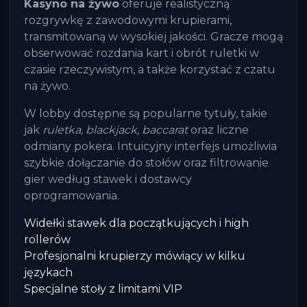
Kasyno na żywo
oferuje realistyczną
rozgrywkę z zawodowymi krupierami,
transmitowaną w wysokiej jakości. Gracze mogą
obserwować rozdania kart i obrót ruletki w
czasie rzeczywistym, a także korzystać z czatu
na żywo.
W lobby dostępne są popularne tytuły, takie
jak
ruletka, blackjack, baccarat
oraz liczne
odmiany pokera. Intuicyjny interfejs umożliwia
szybkie dołączanie do stołów oraz filtrowanie
gier według stawek i dostawcy
oprogramowania.
Widełki stawek dla początkujących i high
rollerów
Profesjonalni krupierzy mówiący w kilku
językach
Specjalne stoły z limitami VIP