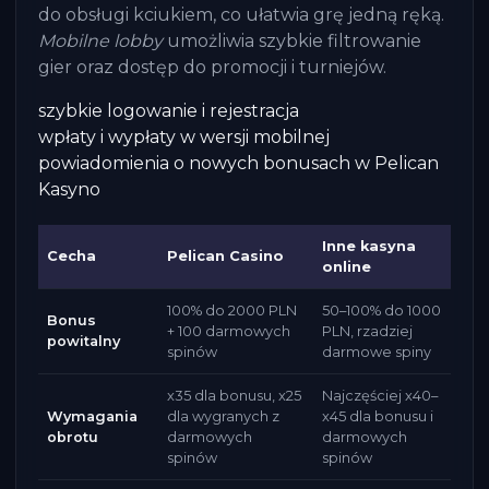
do obsługi kciukiem, co ułatwia grę jedną ręką.
Mobilne lobby
umożliwia szybkie filtrowanie
gier oraz dostęp do promocji i turniejów.
szybkie logowanie i rejestracja
wpłaty i wypłaty w wersji mobilnej
powiadomienia o nowych bonusach w Pelican
Kasyno
Inne kasyna
Cecha
Pelican Casino
online
100% do 2000 PLN
50–100% do 1000
Bonus
+ 100 darmowych
PLN, rzadziej
powitalny
spinów
darmowe spiny
x35 dla bonusu, x25
Najczęściej x40–
Wymagania
dla wygranych z
x45 dla bonusu i
obrotu
darmowych
darmowych
spinów
spinów