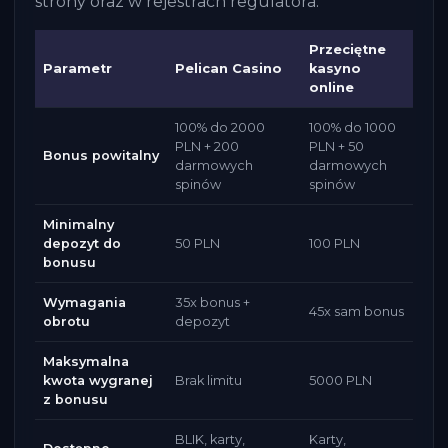
strony oraz w rejestrach regulatora.
Przeciętne
Parametr
Pelican Casino
kasyno
online
100% do 2000
100% do 1000
PLN + 200
PLN + 50
Bonus powitalny
darmowych
darmowych
spinów
spinów
Minimalny
depozyt do
50 PLN
100 PLN
bonusu
Wymagania
35x bonus +
45x sam bonus
obrotu
depozyt
Maksymalna
kwota wygranej
Brak limitu
5000 PLN
z bonusu
BLIK, karty,
Karty,