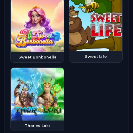
Sweet Life
Sweet Bonbonella
Thor vs Loki