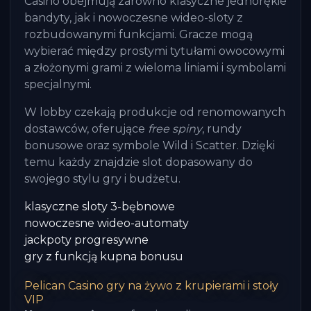
Casino obejmują zarówno klasyczne jednorękie
bandyty, jak i nowoczesne wideo-sloty z
rozbudowanymi funkcjami. Gracze mogą
wybierać między prostymi tytułami owocowymi
a złożonymi grami z wieloma liniami i symbolami
specjalnymi.
W lobby czekają produkcje od renomowanych
dostawców, oferujące
free spiny
, rundy
bonusowe oraz symbole Wild i Scatter. Dzięki
temu każdy znajdzie slot dopasowany do
swojego stylu gry i budżetu.
klasyczne sloty 3-bębnowe
nowoczesne wideo-automaty
jackpoty progresywne
gry z funkcją kupna bonusu
Pelican Casino gry na żywo z krupierami i stoły
VIP