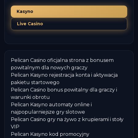
Kasyno
Live Casino
Pelican Casino oficjalna strona z bonusem
powitalnym dla nowych graczy
Pelican Kasyno rejestracja konta i aktywacja
pakietu startowego
Pelican Casino bonus powitalny dla graczy i
warunki obrotu
Pelican Kasyno automaty online i
najpopularniejsze gry slotowe
Pelican Casino gry na żywo z krupierami i stoły
VIP
Pelican Kasyno kod promocyjny