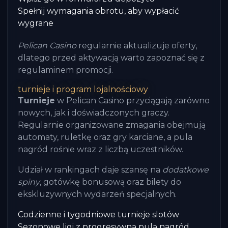
Spełnij wymagania obrotu, aby wypłacić
wygrane
Pelican Casino
regularnie aktualizuje oferty,
dlatego przed aktywacją warto zapoznać się z
regulaminem promocji.
turnieje i program lojalnościowy
Turnieje
w Pelican Casino przyciągają zarówno
nowych, jak i doświadczonych graczy.
Regularnie organizowane zmagania obejmują
automaty, ruletkę oraz gry karciane, a pula
nagród rośnie wraz z liczbą uczestników.
Udział w rankingach daje szansę na
dodatkowe
spiny
, gotówkę bonusową oraz bilety do
ekskluzywnych wydarzeń specjalnych.
Codzienne i tygodniowe turnieje slotów
Sezonowe ligi z progresywną pulą nagród