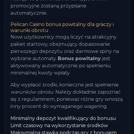
promocyjne zostaną przypisane
automatycznie.
Pelican Casino bonus powitalny dla graczy i
warunki obrotu
Nowi użytkownicy mogą liczyć na atrakcyjny
pakiet startowy, obejmujący dopasowanie
pierwszego depozytu oraz darmowe spiny na
wybrane automaty.
Bonus powitalny
jest
aktywowany automatycznie po spełnieniu
minimalnej kwoty wpłaty.
Aby wypłacić środki, konieczne jest spełnienie
warunków obrotu
. Należy dokładnie zapoznać
się z regulaminem, ponieważ różne gry wnoszą
inny procent do wymaganego wagering.
Minimalny depozyt kwalifikujący do bonusu
Limit czasowy na wykorzystanie środków
Maksymalna stawka podczas gry z bonusem