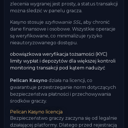
zlecenia wygranej jest prosty, a status transakcji
można śledzić w panelu gracza.
Kasyno stosuje
szyfrowanie SSL
, aby chronić
dane finansowe i osobowe. Wszystkie operacje
są weryfikowane, co minimalizuje ryzyko
nieautoryzowanego dostępu.
obowiązkowa weryfikacja tożsamości (KYC)
limity wypłat i depozytów dla większej kontroli
monitoring transakcji pod kątem nadużyć
Pelican Kasyno
działa na licencji, co
gwarantuje przestrzeganie norm dotyczących
bezpieczeństwa płatności i przechowywania
środków graczy.
Pelican Kasyno licencja
Bezpieczeństwo graczy zaczyna się od legalnie
działającej platformy. Dlatego przed rejestracją